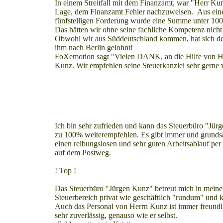
In einem Streitfall mit dem Finanzamt, war "Herr Kun
Lage, dem Finanzamt Fehler nachzuweisen. Aus ein
fünfstelligen Forderung wurde eine Summe unter 100
Das hätten wir ohne seine fachliche Kompetenz nicht 
Obwohl wir aus Süddeutschland kommen, hat sich d
ihm nach Berlin gelohnt!
FoXemotion sagt "Vielen DANK, an die Hilfe von H
Kunz. Wir empfehlen seine Steuerkanzlei sehr gerne 
Ich bin sehr zufrieden und kann das Steuerbüro "Jür
zu 100% weiterempfehlen. Es gibt immer und grundsä
einen reibungslosen und sehr guten Arbeitsablauf per
auf dem Postweg.
! Top !
Das Steuerbüro "Jürgen Kunz" betreut mich in mein
Steuerbereich privat wie geschäftlich "rundum" und k
Auch das Personal von Herrn Kunz ist immer freundl
sehr zuverlässig, genauso wie er selbst.