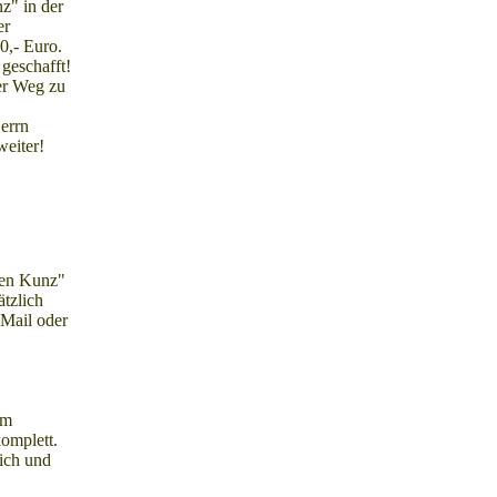
z" in der
er
0,- Euro.
geschafft!
er Weg zu
errn
weiter!
gen Kunz"
tzlich
 Mail oder
em
omplett.
ich und