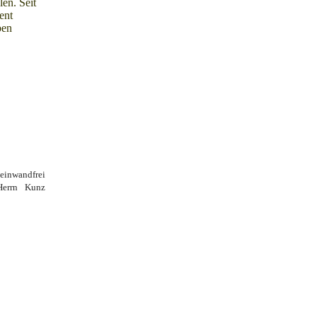
en. Seit
ent
ben
 einwandfrei
 Herrn Kunz