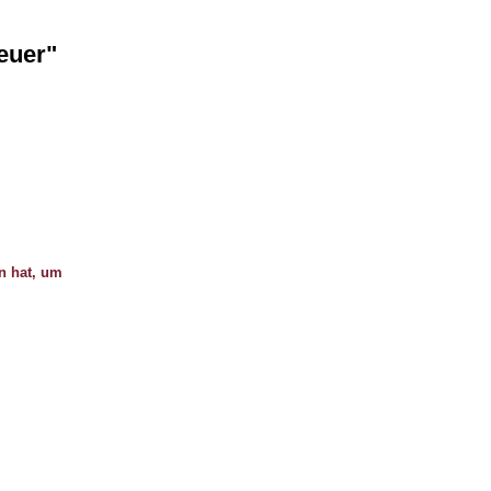
euer"
n hat, um