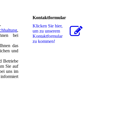
Kontaktformular
-
Klicken Sie hier,
chhaltung
,
um zu unserem
hnen bei
Kon­takt­for­mu­lar
zu kommen!
 Ihnen das
lichen und
d Betriebe
um Sie auf
bei uns im
informiert