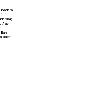
 sondern
künften
rklärung
e. Auch
 Ihre
n unter